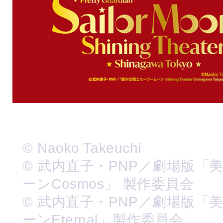
© Naoko Takeuchi
© 武内直子・PNP／劇場版「
ーンCosmos」 製作委員会
© 武内直子・PNP／劇場版「
ーンEternal」製作委員会