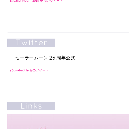
@sailormoon_30th からのツイート
@osabu8 からのツイート