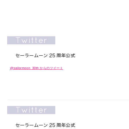
@sailormoon_30th からのツイート