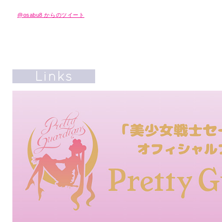
@osabu8 からのツイート