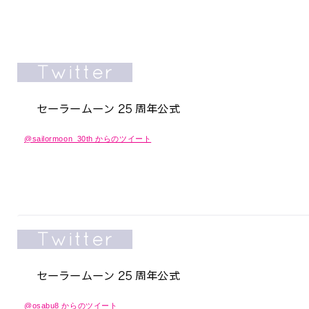
@sailormoon_30th からのツイート
@osabu8 からのツイート