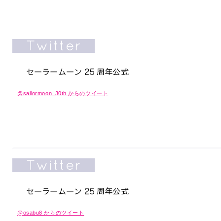
@sailormoon_30th からのツイート
@osabu8 からのツイート