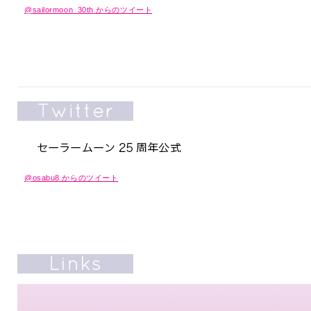
@sailormoon_30th からのツイート
@osabu8 からのツイート