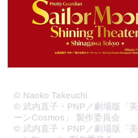
© Naoko Takeuchi
© 武内直子・PNP／劇場版「
ーンCosmos」 製作委員会
© 武内直子・PNP／劇場版「