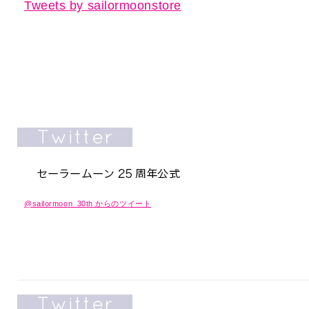
Tweets by sailormoonstore
@sailormoon_30th からのツイート