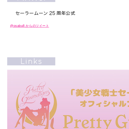
@osabu8 からのツイート