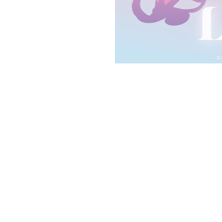
Twitter 原作担当：おさぶ@osabu8
LINK