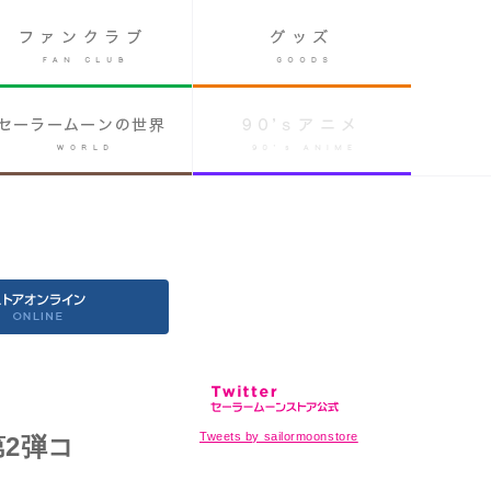
Tweets by sailormoonstore
第2弾コ