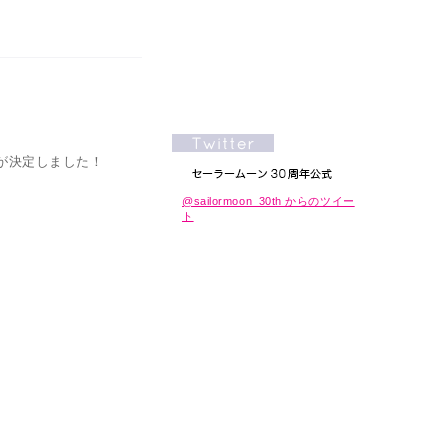
弾が決定しました！
@sailormoon_30th からのツイー
ト