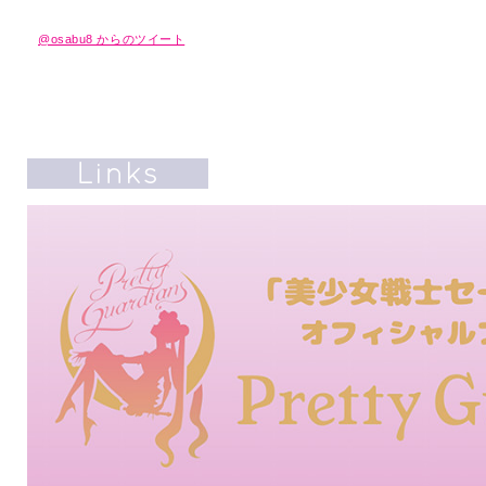
@osabu8 からのツイート