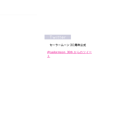
@sailormoon_30th からのツイー
ト