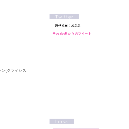
@osabu8 からのツイート
ーン(クライシス