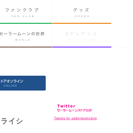
Tweets by sailormoonstore
クライシ