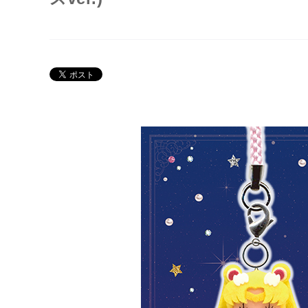
Twitter 30周年公式@sailormoon_30th