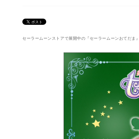
セーラームーンストアで展開中の『セーラームーンおてだま
Twitter 30周年公式@sailormoon_30th