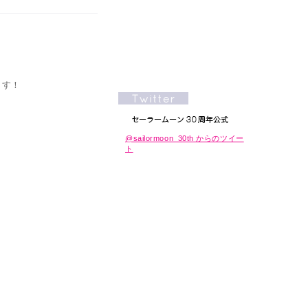
ます！
@sailormoon_30th からのツイー
ト