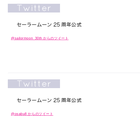
@sailormoon_30th からのツイート
@osabu8 からのツイート