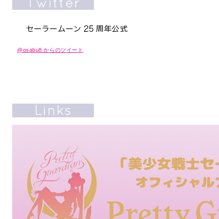
@osabu8 からのツイート