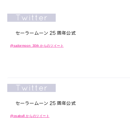
@sailormoon_30th からのツイート
@osabu8 からのツイート