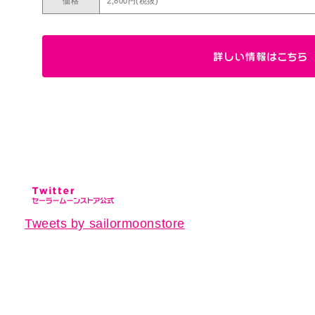
価格
2,800円(税抜)
Tweets by sailormoonstore