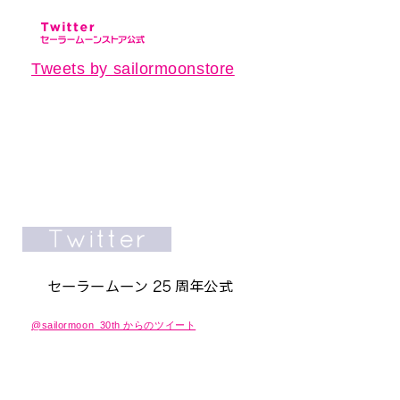
Tweets by sailormoonstore
@sailormoon_30th からのツイート