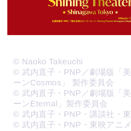
© Naoko Takeuchi
© 武内直子・PNP／劇場版「
ーンCosmos」 製作委員会
© 武内直子・PNP／劇場版「
ーンEternal」製作委員会
© 武内直子・PNP・講談社・
© 武内直子・PNP・東映アニ