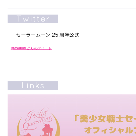
@osabu8 からのツイート