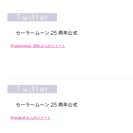
@sailormoon_30th からのツイート
@osabu8 からのツイート