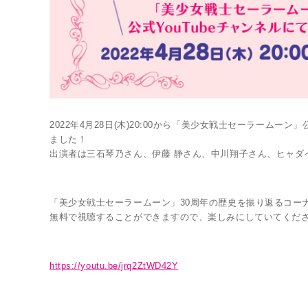
LINK
2022年4月28日(木)20:00から「美少女戦士セーラームー
ました！
出演者は三石琴乃さん、伊藤 静さん、中川翔子さん、ヒャダ
「美少女戦士セーラームーン」30周年の歴史を振り返るコー
無料で視聴することができますので、楽しみにしていてくだ
https://youtu.be/jrq2ZtWD42Y