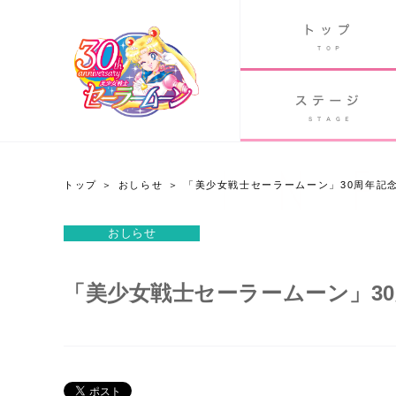
B
グッズ
GOODS
ORLD
90's アニメ
PAST ANIME
トップ
おしらせ
「美少女戦士セーラームーン」30周年記
おしらせ
おしらせ
Twitter 30周年公式@sailormoon_30th
「美少女戦士セーラームーン」3