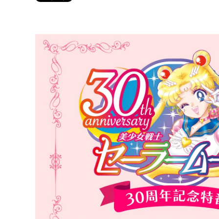
Twitter 原作担当：おさぶ@osabu8