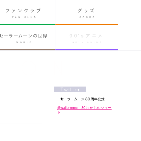
@sailormoon_30th からのツイー
ト