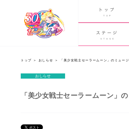
B
グッズ
GOODS
ORLD
90's アニメ
PAST ANIME
トップ
おしらせ
「美少女戦士セーラームーン」のミュー
おしらせ
おしらせ
Twitter 30周年公式@sailormoon_30th
「美少女戦士セーラームーン」の