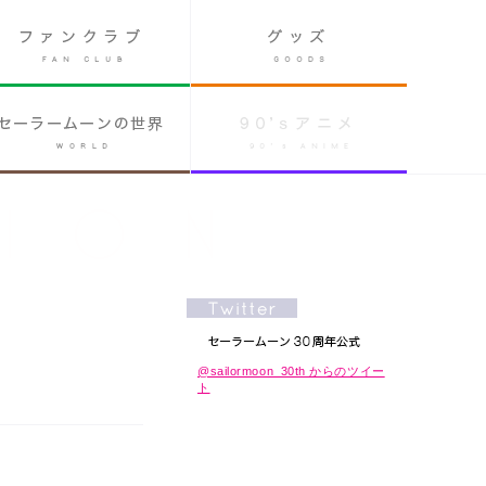
@sailormoon_30th からのツイー
ト