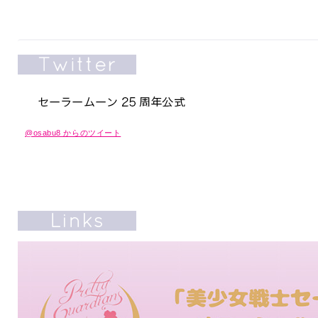
@osabu8 からのツイート