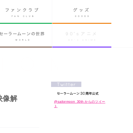
映像解
@sailormoon_30th からのツイー
ト