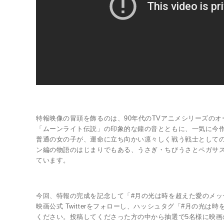
特報映像の冒頭を飾るのは、90年代のTVアニメシリーズの
「ムーンライト伝説」の印象的な鐘の音とともに、一気に今
普通の女の子が、運命に立ち向かい凛々しく戦う戦士としての
ン編の物語のはじまりでもある、うさぎ・ちびうさとペガサス
ています。
今回、特報の完成を記念して「#月の光は時を超えた愛のメッ
映画公式 Twitterをフォローし、ハッシュタグ「#月の
ください。投稿してくださった方の中から抽選で5名様に映画