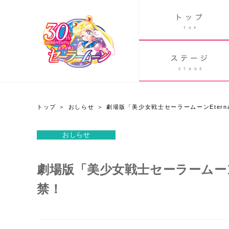
B
グッズ
GOODS
ORLD
90's アニメ
PAST ANIME
トップ
おしらせ
劇場版「美少女戦士セーラームーンEter
おしらせ
おしらせ
Twitter 30周年公式@sailormoon_30th
劇場版「美少女戦士セーラームーン
禁！