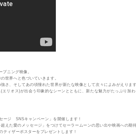
オープニング映像。
作の世界へと色づいていきます。
強さ、そしてあの頃憧れた世界が新たな映像として次々によみがえります
(エリオス)が出会う印象的なシーンとともに、新たな魅力がたっぷり加わ
セージ SNSキャンペーン」を開催します！
光は時を超えた愛のメッセージ」をつけてセーラームーンの思い出や映画への期
のティザーポスターをプレゼントします！