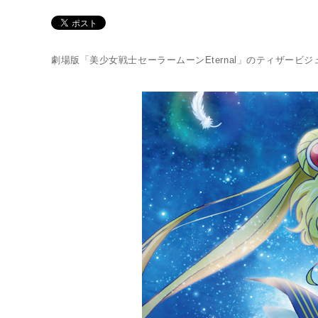
劇場版「美少女戦士セーラームーンEternal」のティザー
Twitter 原作担当：おさぶ@osabu8