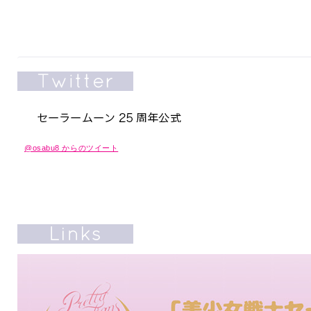
@osabu8 からのツイート