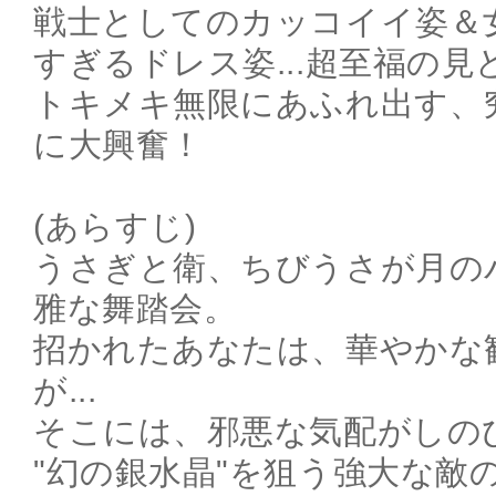
戦士としてのカッコイイ姿＆
すぎるドレス姿...超至福の
トキメキ無限にあふれ出す、
に大興奮！
(あらすじ)
うさぎと衛、ちびうさが月の
雅な舞踏会。
招かれたあなたは、華やかな
が...
そこには、邪悪な気配がしの
"幻の銀水晶"を狙う強大な敵