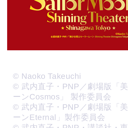
© Naoko Takeuchi
© 武内直子・PNP／劇場版「
ーンCosmos」 製作委員会
© 武内直子・PNP／劇場版「
ーンEternal」製作委員会
© 武内直子・PNP・講談社・