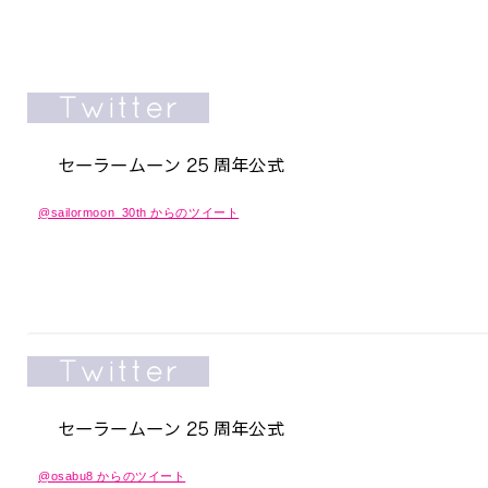
@sailormoon_30th からのツイート
@osabu8 からのツイート