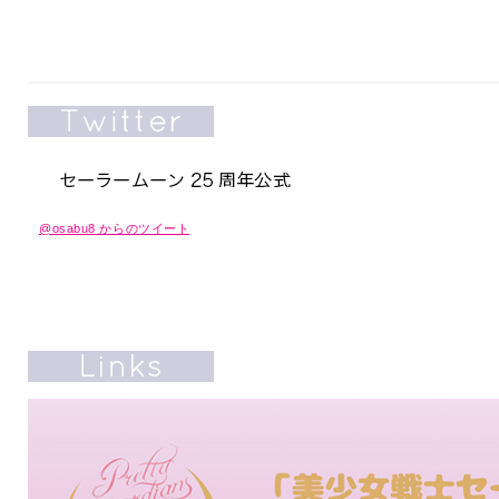
@osabu8 からのツイート