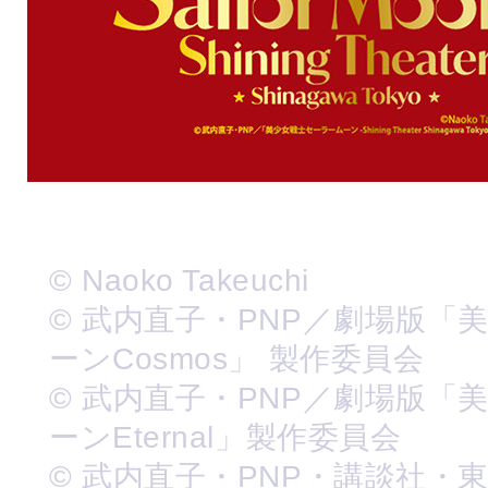
© Naoko Takeuchi
© 武内直子・PNP／劇場版「
ーンCosmos」 製作委員会
© 武内直子・PNP／劇場版「
ーンEternal」製作委員会
© 武内直子・PNP・講談社・