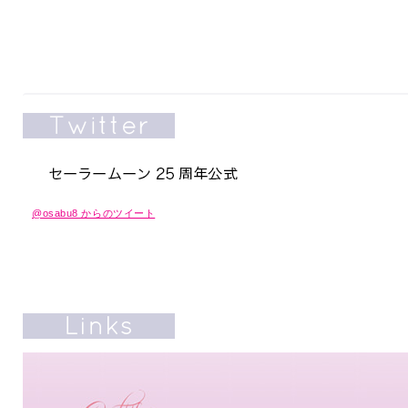
@osabu8 からのツイート