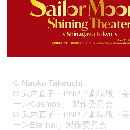
© Naoko Takeuchi
© 武内直子・PNP／劇場版「
ーンCosmos」 製作委員会
© 武内直子・PNP／劇場版「
ーンEternal」製作委員会