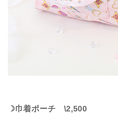
☽巾着ポーチ \2,500