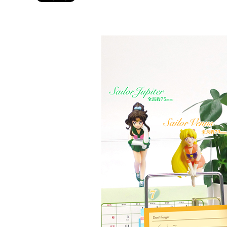
Twitter 原作担当：おさぶ@osabu8