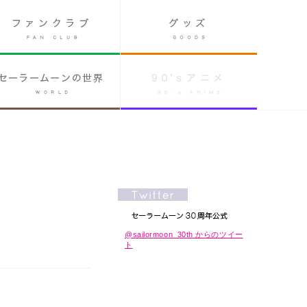
@sailormoon_30th からのツイー
ト