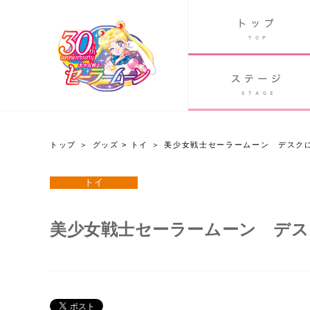
B
グッズ
GOODS
ORLD
90's アニメ
PAST ANIME
トップ
グッズ
>
トイ
美少女戦士セーラームーン デスク
グッズ
トイ
Twitter 30周年公式@sailormoon_30th
美少女戦士セーラームーン デス