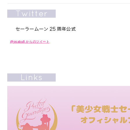
@osabu8 からのツイート