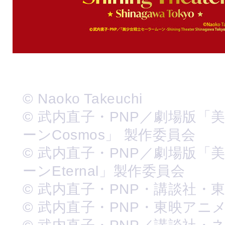
© Naoko Takeuchi
© 武内直子・PNP／劇場版「
ーンCosmos」 製作委員会
© 武内直子・PNP／劇場版「
ーンEternal」製作委員会
© 武内直子・PNP・講談社・
© 武内直子・PNP・東映アニ