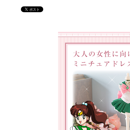
Twitter 原作担当：おさぶ@osabu8