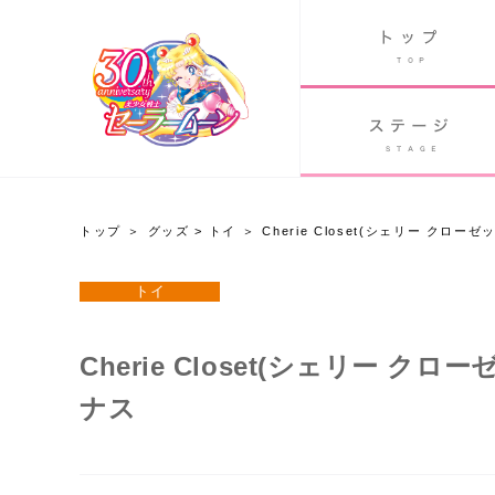
B
グッズ
GOODS
ORLD
90's アニメ
PAST ANIME
トップ
グッズ
>
トイ
Cherie Closet(シェリー クロ
グッズ
トイ
Twitter 30周年公式@sailormoon_30th
Cherie Closet(シェリー 
ナス