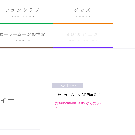
ヴィー
@sailormoon_30th からのツイー
ト