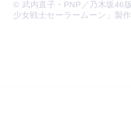
© 武内直子・PNP／乃木坂46
少女戦士セーラームーン」製作委