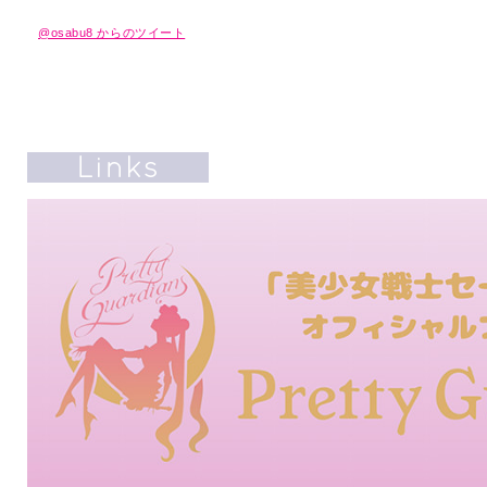
@osabu8 からのツイート