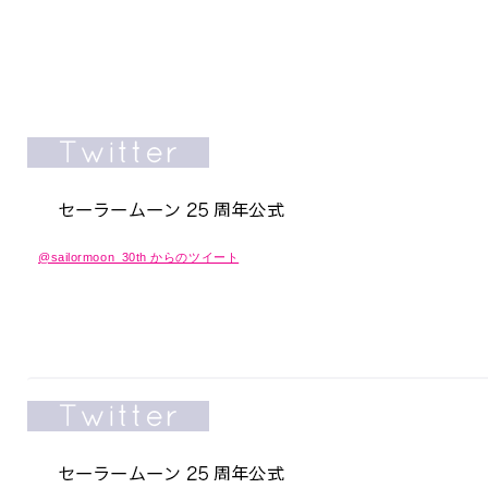
@sailormoon_30th からのツイート