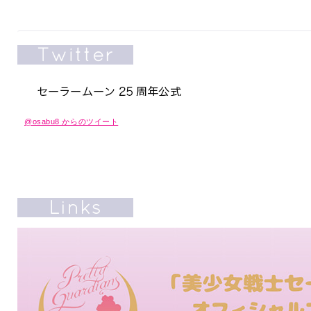
@osabu8 からのツイート