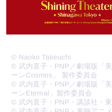
© Naoko Takeuchi
© 武内直子・PNP／劇場版「
ーンCosmos」 製作委員会
© 武内直子・PNP／劇場版「
ーンEternal」製作委員会
© 武内直子・PNP・講談社・
© 武内直子・PNP・東映アニ