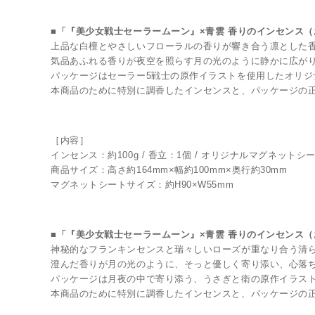
■「『美少女戦士セーラームーン』×青雲 香りのインセンス（
上品な白檀とやさしいフローラルの香りが響き合う凛とした
気品あふれる香りが夜空を照らす月の光のように静かに広が
パッケージはセーラー5戦士の原作イラストを使用したオリジ
本商品のために特別に調香したインセンスと、パッケージの
［内容］
インセンス：約100g / 香立：1個 / オリジナルマグネットシ
商品サイズ：高さ約164mm×幅約100mm×奥行約30mm
マグネットシートサイズ：約H90×W55mm
■「『美少女戦士セーラームーン』×青雲 香りのインセンス（
神秘的なフランキンセンスと瑞々しいローズが重なり合う清
澄んだ香りが月の光のように、そっと優しく寄り添い、心落
パッケージは月夜の中で寄り添う、うさぎと衛の原作イラス
本商品のために特別に調香したインセンスと、パッケージの