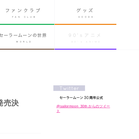
発売決
@sailormoon_30th からのツイー
ト