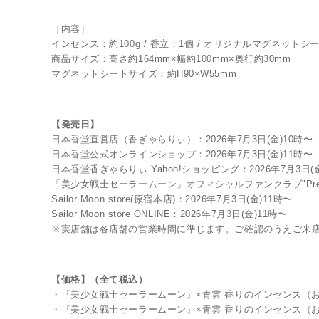
［内容］
インセンス：約100g / 香立：1個 / オリジナルマグネットシ
商品サイズ：高さ約164mm×幅約100mm×奥行約30mm
マグネットシートサイズ：約H90×W55mm
【発売日】
日本香堂直営店（香ぎゃらりぃ）：2026年7月3日(金)10時〜
日本香堂公式オンラインショップ：2026年7月3日(金)11時〜
日本香堂香ぎゃらりぃ Yahoo!ショッピング：2026年7月3日(金
「美少女戦士セーラームーン」オフィシャルファンクラブ"Pretty Gu
Sailor Moon store(原宿本店)：2026年7月3日(金)11時〜
Sailor Moon store ONLINE：2026年7月3日(金)11時〜
※実店舗は各店舗の営業時間に準じます。ご確認のうえご来
【価格】（全て税込）
・『美少女戦士セーラームーン』×青雲 香りのインセンス（お線
・『美少女戦士セーラームーン』×青雲 香りのインセンス（お線