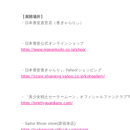
【展開場所】
・日本香堂直営店（香ぎゃらりぃ）
・日本香堂公式オンラインショップ
https://www.nipponkodo.co.jp/shop/
・日本香堂香ぎゃらりぃ Yahoo!ショッピング
https://store.shopping.yahoo.co.jp/kohgallery/
・「美少女戦士セーラームーン」オフィシャルファンクラブ"Pretty
https://prettyguardians.com/
・Sailor Moon store(原宿本店)
https://sailormoon-official.com/store/