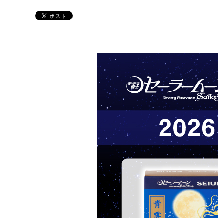
Twitter 原作担当：おさぶ@osabu8