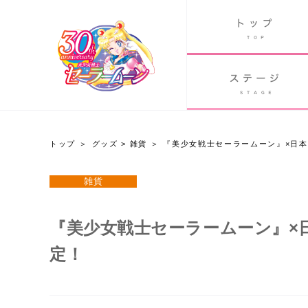
B
グッズ
GOODS
ORLD
90's アニメ
PAST ANIME
トップ
グッズ
>
雑貨
『美少女戦士セーラームーン』×日
グッズ
雑貨
Twitter 30周年公式@sailormoon_30th
『美少女戦士セーラームーン』×
定！