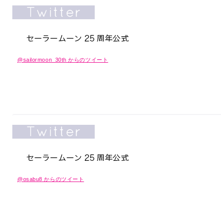
@sailormoon_30th からのツイート
@osabu8 からのツイート