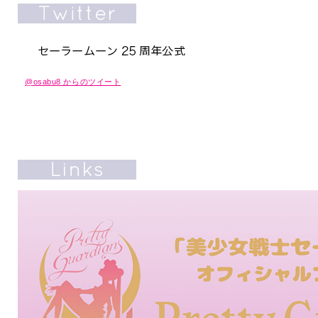
@osabu8 からのツイート