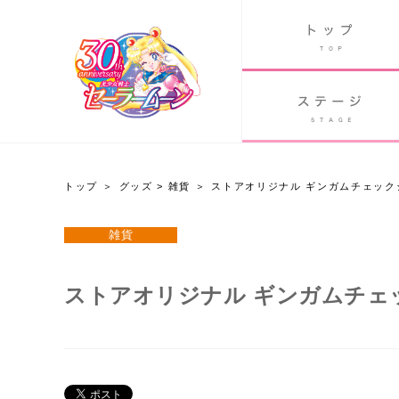
B
グッズ
GOODS
ORLD
90's アニメ
PAST ANIME
トップ
グッズ
>
雑貨
ストアオリジナル ギンガムチェック
グッズ
雑貨
Twitter 30周年公式@sailormoon_30th
ストアオリジナル ギンガムチェ