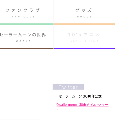
@sailormoon_30th からのツイー
ト