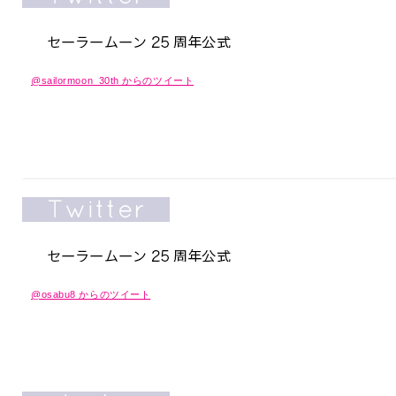
@sailormoon_30th からのツイート
@osabu8 からのツイート