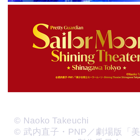
© Naoko Takeuchi
© 武内直子・PNP／劇場版「