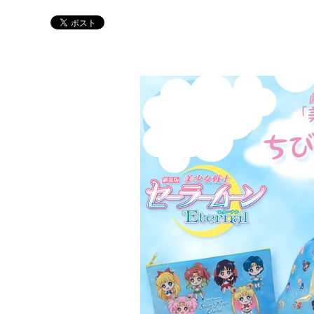
Twitter 原作担当：おさぶ@osabu8