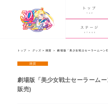
B
グッズ
GOODS
ORLD
90's アニメ
PAST ANIME
トップ
グッズ
>
雑貨
劇場版「美少女戦士セーラームーンEt
グッズ
雑貨
Twitter 30周年公式@sailormoon_30th
劇場版「美少女戦士セーラームーン
販売)