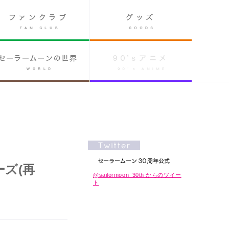
ーズ(再
@sailormoon_30th からのツイー
ト