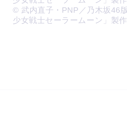
© 武内直子・PNP／乃木坂46
少女戦士セーラームーン」製作委