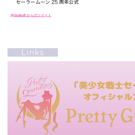
@osabu8 からのツイート