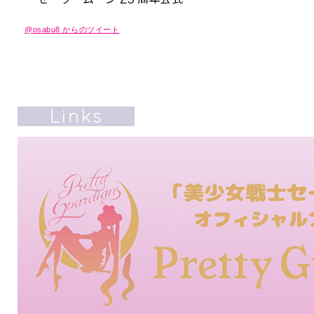
@osabu8 からのツイート