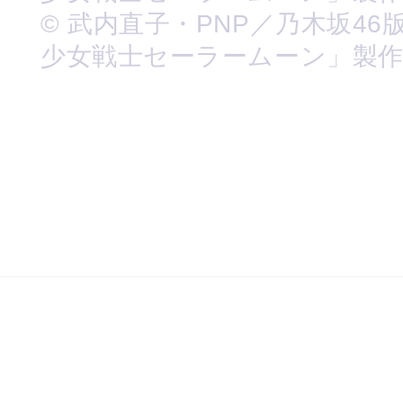
© 武内直子・PNP／乃木坂46
少女戦士セーラームーン」製作委