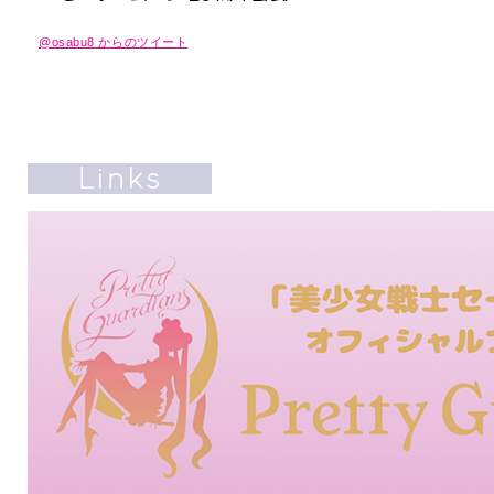
@osabu8 からのツイート