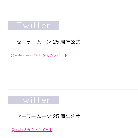
@sailormoon_30th からのツイート
@osabu8 からのツイート