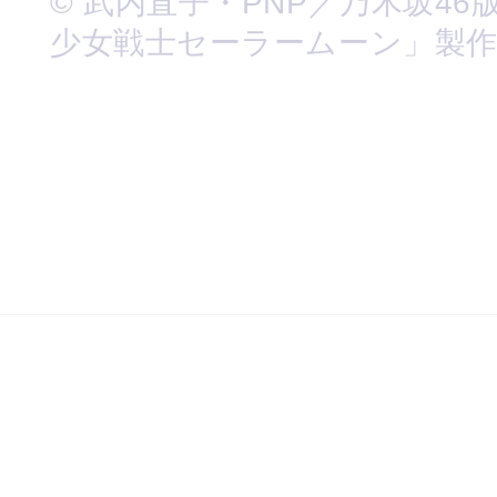
© 武内直子・PNP／乃木坂46
少女戦士セーラームーン」製作委