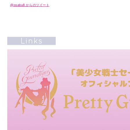
@osabu8 からのツイート