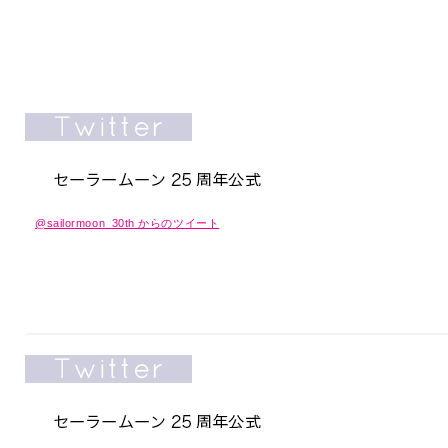
@sailormoon_30th からのツイート