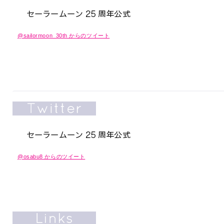
@sailormoon_30th からのツイート
@osabu8 からのツイート