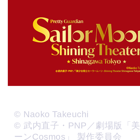
© Naoko Takeuchi
© 武内直子・PNP／劇場版「
ーンCosmos」 製作委員会