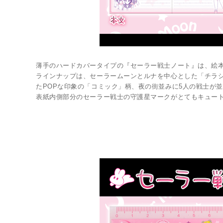
薄手のハードカバータイプの『セーラー戦士ノート』は、絵
ラインナップは、セーラームーンとルナを中心とした「チラ
たPOPな印象の「コミック」柄、夜の街並みに5人の戦士が
表紙内側部分のセーラー戦士の守護星マークがとてもキュート☆ 