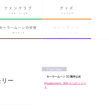
モリー
@sailormoon_30th からのツイー
ト