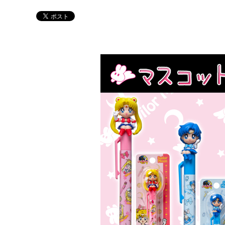
Twitter 原作担当：おさぶ@osabu8