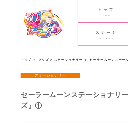
B
グッズ
GOODS
ORLD
90's アニメ
PAST ANIME
トップ
グッズ
>
ステーショナリー
セーラームーンステー
グッズ
ステーショナリー
Twitter 30周年公式@sailormoon_30th
セーラームーンステーショナリー
ズ』①