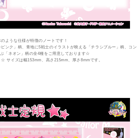
本のような仕様が特徴のノートです！
シピンク」柄、青地に5戦士のイラストが映える「チラシブルー」柄、コン
並ぶ「ネオン」柄の全4種をご用意しております☆
サイズは幅153mm、高さ215mm、厚さ8mmです。