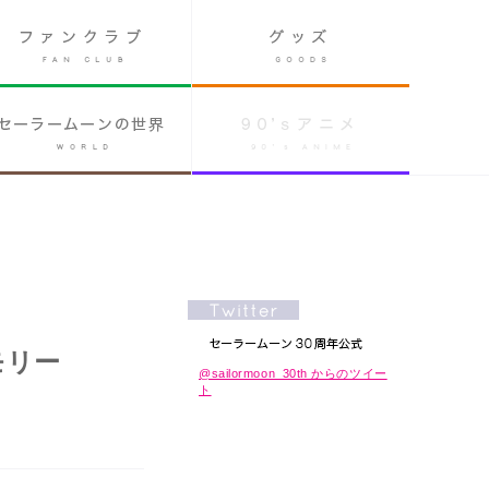
モリー
@sailormoon_30th からのツイー
ト