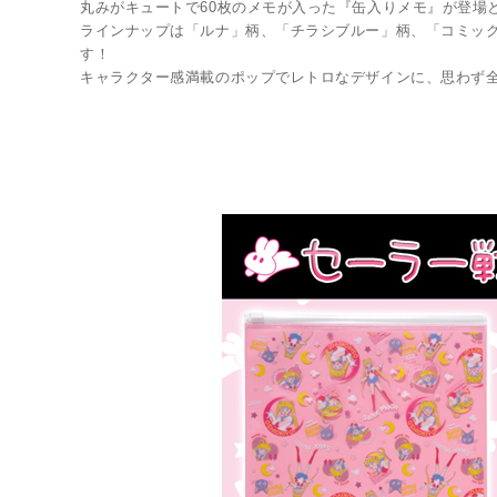
丸みがキュートで60枚のメモが入った『缶入りメモ』が登場
ラインナップは「ルナ」柄、「チラシブルー」柄、「コミック
す！
キャラクター感満載のポップでレトロなデザインに、思わず