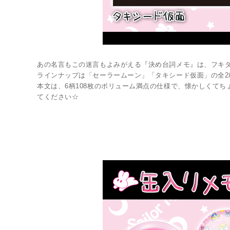
あの名言もこの迷言もよみがえる『決め台詞メモ』は、フキ
ラインナップは「セーラームーン」「タキシード仮面」の全2
本文は、6柄108枚のボリューム満点の仕様で、懐かしくて
てください☆