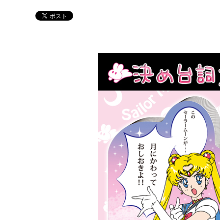
Twitter 原作担当：おさぶ@osabu8