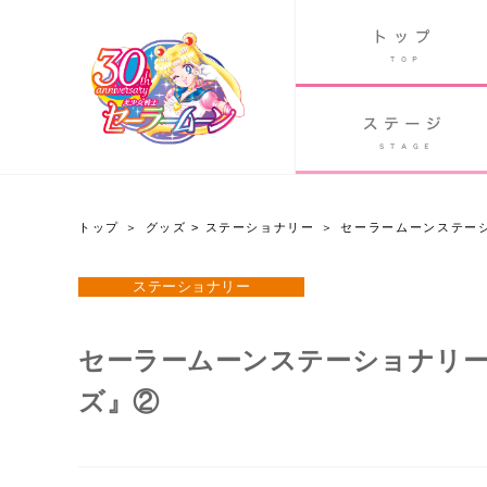
B
グッズ
GOODS
ORLD
90's アニメ
PAST ANIME
トップ
グッズ
>
ステーショナリー
セーラームーンステー
グッズ
ステーショナリー
Twitter 30周年公式@sailormoon_30th
セーラームーンステーショナリー
ズ』②