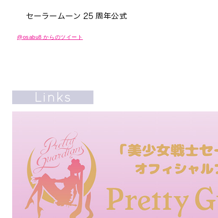
@osabu8 からのツイート