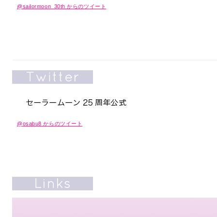
@sailormoon_30th からのツイート
@osabu8 からのツイート