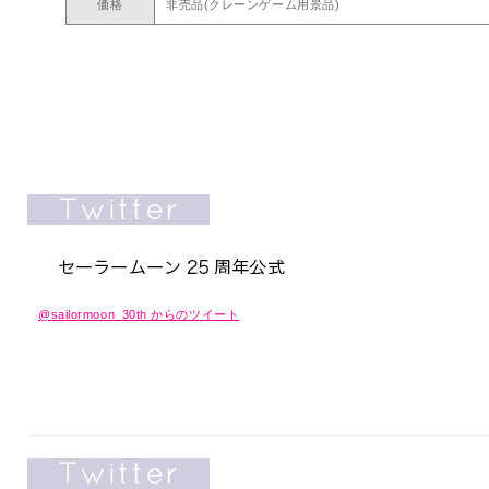
価格
非売品(クレーンゲーム用景品)
@sailormoon_30th からのツイート