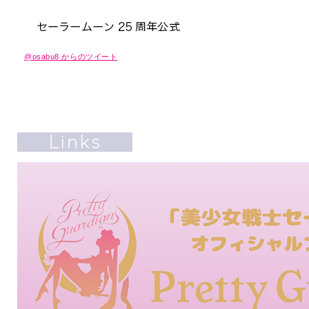
@osabu8 からのツイート