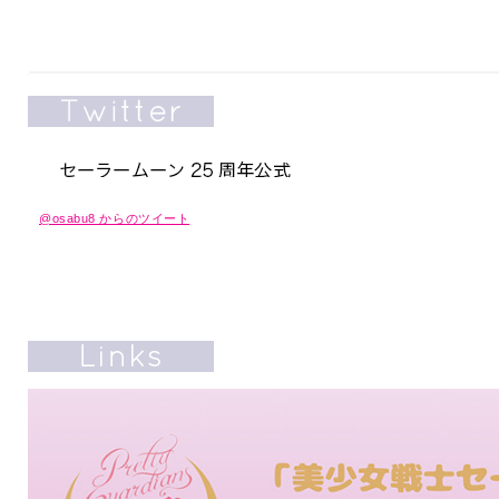
@osabu8 からのツイート