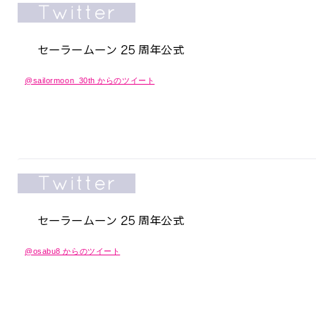
@sailormoon_30th からのツイート
@osabu8 からのツイート