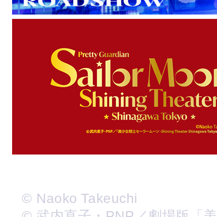
© Naoko Takeuchi
© 武内直子・PNP／劇場版「