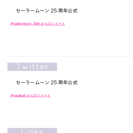
@sailormoon_30th からのツイート
@osabu8 からのツイート