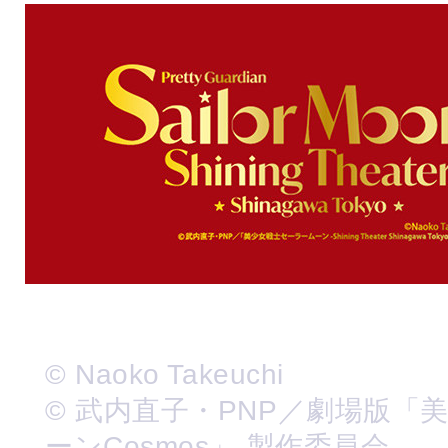
© Naoko Takeuchi
© 武内直子・PNP／劇場版「
ーンCosmos」 製作委員会