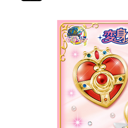
Twitter 原作担当：おさぶ@osabu8