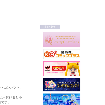
ートコンパクト」
テムも開けると小
様です。