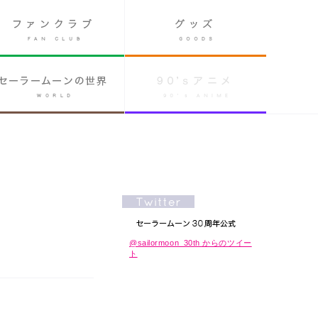
@sailormoon_30th からのツイー
ト