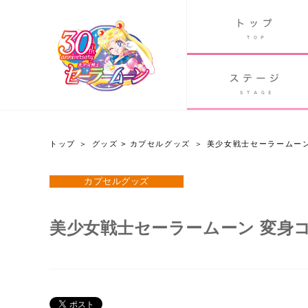
B
グッズ
GOODS
ORLD
90's アニメ
PAST ANIME
トップ
グッズ
>
カプセルグッズ
美少女戦士セーラームーン
グッズ
カプセルグッズ
Twitter 30周年公式@sailormoon_30th
美少女戦士セーラームーン 変身